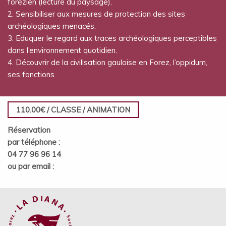
forézien (lecture du paysage).
2. Sensibiliser aux mesures de protection des sites
archéologiques menacés.
3. Eduquer le regard aux traces archéologiques perceptibles
dans l’environnement quotidien.
4. Découvrir de la civilisation gauloise en Forez, l’oppidum,
ses fonctions
110.00€ / CLASSE / ANIMATION
Réservation
par téléphone :
04 77 96 96 14
ou par email :