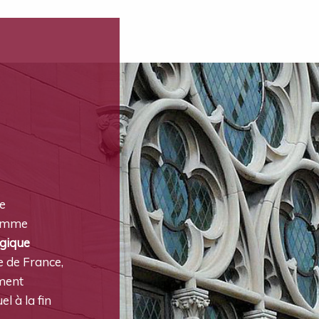
te
comme
ogique
e de France,
ment
el à la fin