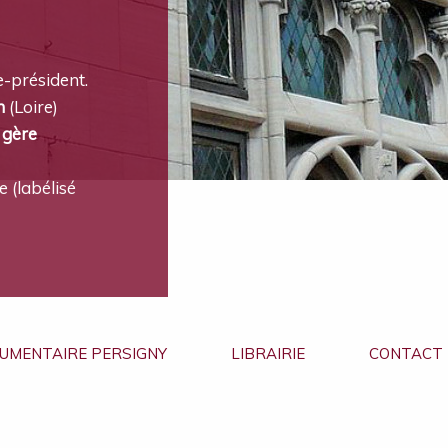
e-président.
n
(Loire)
 gère
 (labélisé
UMENTAIRE PERSIGNY
LIBRAIRIE
CONTACT