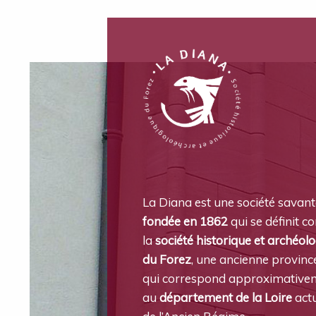
La Diana est une société savan
fondée en 1862
qui se définit 
la
société historique et archéol
du Forez
, une ancienne provinc
qui correspond approximative
au
département de la Loire
actu