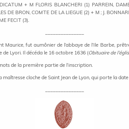
EDICATUM + M FLORIS BLANCHERI (1) PARREIN, D
 BRON, COMTE DE LA LIEGUE (2) + M ; J. BONNARD C + M
E FECIT (3).
_______________
nt Maurice, fut aumônier de l’abbaye de l’Ile Barbe, prêtre
de Lyori. Il décéda le 16 octobre 1636 (
Obituaire de l’égli
ots de la première partie de l’inscription.
a maîtresse cloche de Saint Jean de Lyon, qui porte la date
_______________