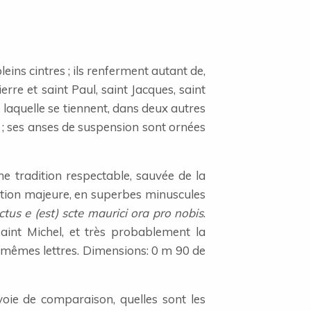
ins cintres ; ils renferment autant de,
rre et saint Paul, saint Jacques, saint
e laquelle se tiennent, dans deux autres
 ; ses anses de suspension sont ornées
une tradition respectable, sauvée de la
ption majeure, en superbes minuscules
tus e (est) scte maurici ora pro nobis
.
aint Michel, et très probablement la
s mêmes lettres. Dimensions: 0 m 90 de
voie de comparaison, quelles sont les