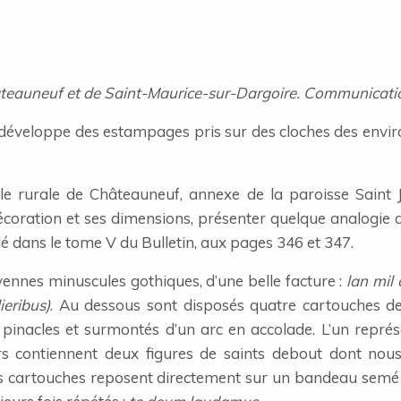
teauneuf et de Saint-Maurice-sur-Dargoire. Communicatio
éveloppe des estampages pris sur des cloches des environ
elle rurale de Châteauneuf, annexe de la paroisse Saint 
 décoration et ses dimensions, présenter quelque analogie 
rlé dans le tome V du Bulletin, aux pages 346 et 347.
oyennes minuscules gothiques, d’une belle facture :
lan mil
ieribus)
. Au dessous sont disposés quatre cartouches de
de pinacles et surmontés d’un arc en accolade. L’un repré
iers contiennent deux figures de saints debout dont nou
Ces cartouches reposent directement sur un bandeau semé de