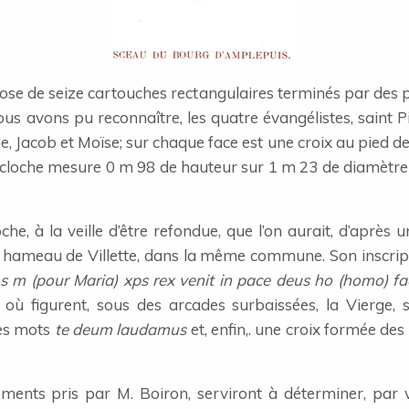
se de seize cartouches rectangulaires terminés par des ple
s avons pu reconnaître, les quatre évangélistes, saint Pie
ne, Jacob et Moïse; sur chaque face est une croix au pied d
La cloche mesure 0 m 98 de hauteur sur 1 m 23 de diamètre
e, à la veille d’être refondue, que l’on aurait, d’après 
u hameau de Villette, dans la même commune. Son inscri
s m (pour Maria) xps rex venit in pace deus ho (homo) fac
où figurent, sous des arcades surbaissées, la Vierge, s
es mots
te deum laudamus
et, enfin,. une croix formée de
ments pris par M. Boiron, serviront à déterminer, par 