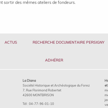
t sortir des mêmes ateliers de fondeurs.
ACTUS
RECHERCHE DOCUMENTAIRE PERSIGNY
ADHÉRER
La Diana
Ho
Société Historique et Archéologique du Forez
e
7, Rue Florimond Robertet
m
42600 MONTBRISON
me
je
Tél : 04-77-96-01-10
ve