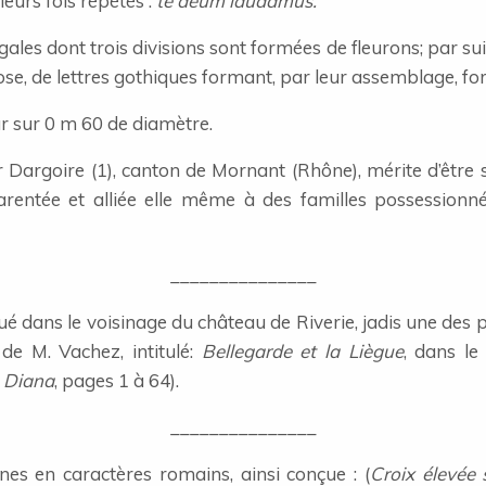
ieurs fois répétés :
te deum laudamus.
gales dont trois divisions sont formées de fleurons; par su
ose, de lettres gothiques formant, par leur assemblage, for
r sur 0 m 60 de diamètre.
 Dargoire (1), canton de Mornant (Rhône), mérite d’être 
entée et alliée elle même à des familles possessionn
_______________
ué dans le voisinage du château de Riverie, jadis une des 
l de M. Vachez, intitulé:
Bellegarde et la Liègue
, dans l
a Diana
, pages 1 à 64).
_______________
gnes en caractères romains, ainsi conçue : (
Croix élevée 