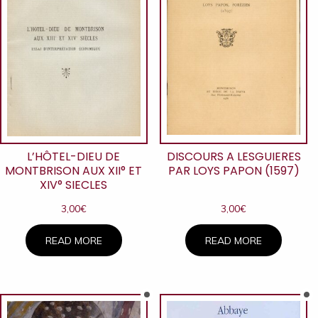
L’HÔTEL-DIEU DE
DISCOURS A LESGUIERES
MONTBRISON AUX XII° ET
PAR LOYS PAPON (1597)
XIV° SIECLES
3,00
€
3,00
€
READ MORE
READ MORE