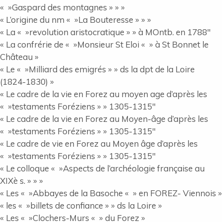
« »Gaspard des montagnes » » »
« L’origine du nm « »La Bouteresse » » »
« La « »revolution aristocratique » » à MOntb. en 1788″
« La confrérie de « »Monsieur St Eloi « » à St Bonnet le
Château »
« Le « »Milliard des emigrés » » ds la dpt de la Loire
(1824-1830) »
« Le cadre de la vie en Forez au moyen age d’après les
« »testaments Foréziens » » 1305-1315″
« Le cadre de la vie en Forez au Moyen-âge d’après les
« »testaments Foréziens » » 1305-1315″
« Le cadre de vie en Forez au Moyen âge d’après les
« »testaments Foréziens » » 1305-1315″
« Le colloque « »Aspects de l’archéologie française au
XIXè s. » » »
« Les « »Abbayes de la Basoche « » en FOREZ- Viennois »
« les « »billets de confiance » » ds la Loire »
« Les « »Clochers-Murs « » du Forez »