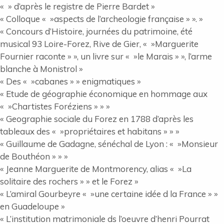
« » d’après le registre de Pierre Bardet »
« Colloque « »aspects de l’archeologie française » ». »
« Concours d’Histoire, journées du patrimoine, été
musical 93 Loire-Forez, Rive de Gier, « »Marguerite
Fournier raconte » », un livre sur « »le Marais » », l’arme
blanche à Monistrol »
« Des « »cabanes » » enigmatiques »
« Etude de géographie économique en hommage aux
« »Chartistes Foréziens » » »
« Geographie sociale du Forez en 1788 d’après les
tableaux des « »propriétaires et habitans » » »
« Guillaume de Gadagne, sénéchal de Lyon : « »Monsieur
de Bouthéon » » »
« Jeanne Marguerite de Montmorency, alias « »La
solitaire des rochers » » et le Forez »
« L’amiral Gourbeyre « »une certaine idée d la France » »
en Guadeloupe »
« L’institution matrimoniale ds l’oeuvre d’henri Pourrat