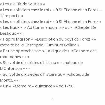
« Les « »Fils de Seüs » » «
« Les « »officiers chez le roi » » à St Etienne et en Forez –
1ère partie »
« Les « »officiers chez le roi » » à St Etienne et en Forez »
« Les Baux « » Ad Commendam » » ou « »Cheptel De
Bestiaux » » »
« Papire Masson « »Description du pays de Forez » »
extraite de la Descriptio Fluminum Galliae »
« Pr une approche socio-juridique de « »Gaspard des
montagnes » » »
« Survol de dix siècles d’hist. au « »chateau de
MOntbrison » » »
« Survol de dix siècles d’histoire au « »chateau de
Montb. » » »
« Un « »Memoire – quittance » » de 1758″
>>