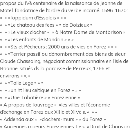
propos du IVè centenaire de la naissance de Jeanne de
Matel, fondatrice de l’ordre du verbe incarné. 1596-1670″
« » »l’oppidum d’Essalois » » »
« » »Le chateau des fees » » de Doizieux »
« » »Le vieux clocher « » à Notre Dame de Montbrison »
« » »Les enfants de Mandrin » » »
« » »Sts et Pécheurs : 2000 ans de vies en Forez » » »
« » »Terrier passif ou dénombrement des biens de sieur
Claude Chassaing, négociant commissionnaire en l’isle de
Roanne, situés ds la paroisse de Perreux, 1766 et
environs » ». «
« » »Tolle Lege » » »
« » »un ht lieu celtique en Forez » » »
« » »Une Tabatière » » Forézienne »
« A propos de l’ouvrage « »les villes et l’économie
d’echange en Forez aux XIIIè et XIVè s. « » «
« Addenda aux « »clochers-murs » » du Forez »
« Anciennes moeurs Foréziennes. Le « »Droit de Charivari