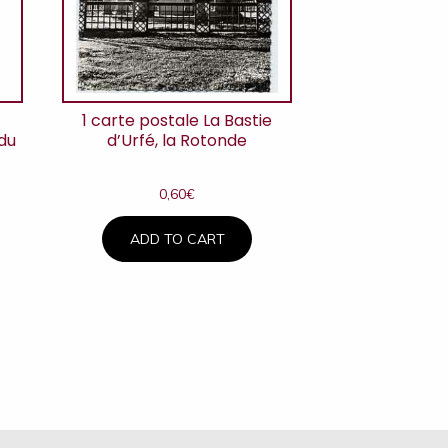
1 carte postale La Bastie
 du
d’Urfé, la Rotonde
0,60
€
ADD TO CART