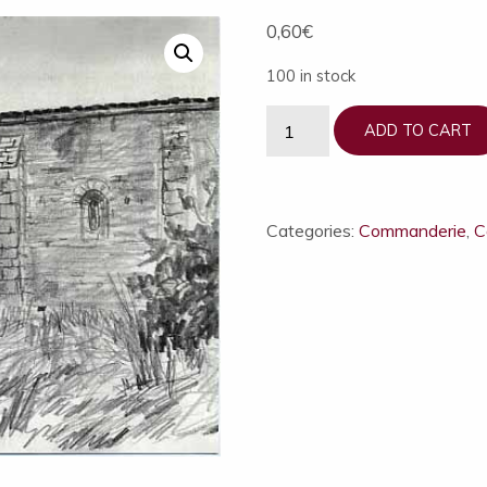
0,60
€
100 in stock
1
ADD TO CART
carte
postale
Commanderie
de
Categories:
Commanderie
,
C
St-
Jean-
des-
Prés
XIIe
-
XIVe
s.
quantity