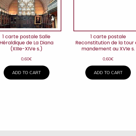
1 carte postale Salle
1 carte postale
Héraldique de La Diana
Reconstitution de la tour
(XIIIe-XIVe s.)
mandement au XVIe s.
0,60
€
0,60
€
ADD TO CART
ADD TO CART