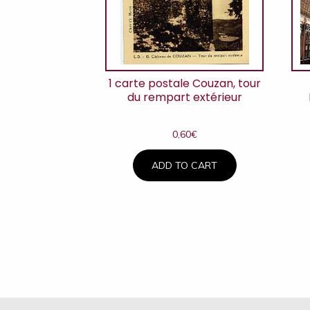
1 carte postale Couzan, tour
du rempart extérieur
0,60
€
ADD TO CART