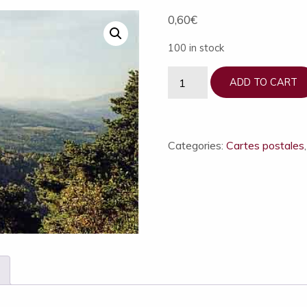
0,60
€
100 in stock
1
ADD TO CART
carte
postale
Couzan,
vue
Categories:
Cartes postales
d'ensemble
quantity