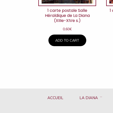
1 carte postale Salle
1
Héraldique de La Diana
(XIIIe-XIVe s.)
0,60
€
ADD TO CART
ACCUEIL
LA DIANA