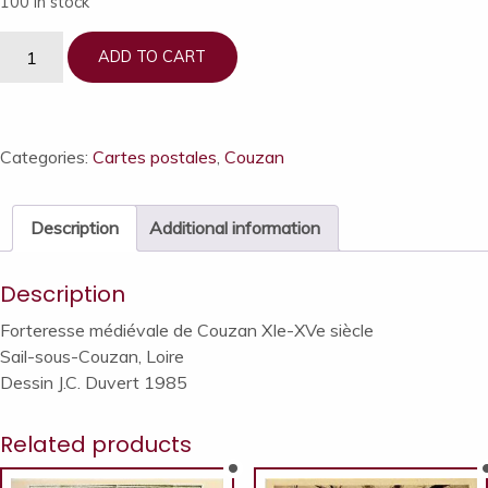
100 in stock
1
ADD TO CART
carte
postale
Reconstitution
de
Categories:
Cartes postales
,
Couzan
la
tour
Description
Additional information
du
mandement
Description
au
XVIe
Forteresse médiévale de Couzan XIe-XVe siècle
s.
Sail-sous-Couzan, Loire
quantity
Dessin J.C. Duvert 1985
Related products