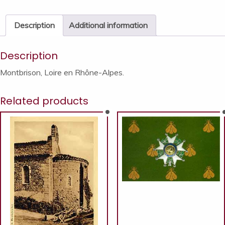
de
La
Description
Additional information
Diana
(XIIIe-
Description
XIVe
s.)
Montbrison, Loire en Rhône-Alpes.
quantity
Related products