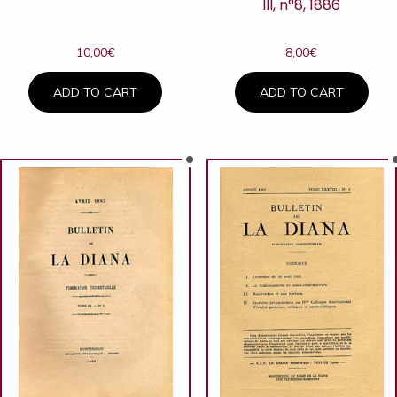
III, n°8, 1886
10,00
€
8,00
€
ADD TO CART
ADD TO CART