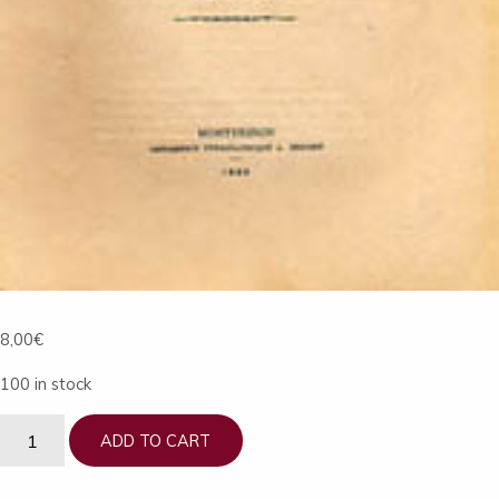
8,00
€
100 in stock
Bulletin
ADD TO CART
de
La