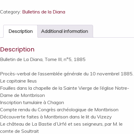
Diana,
Tome
Category:
Bulletins de la Diana
III,
n°5,
Description
Additional information
1885
quantity
Description
Bulletin de La Diana, Tome III, n°5, 1885
Procès-verbal de l’assemblée générale du 10 novembrel 1885.
Le capitaine Ileus
Fouilles dans la chapelle de la Sainte Vierge de l’église Notre-
Dame de Montbrison
Inscription tumulaire à Chagon
Compte rendu du Congrès archéologique de Montbrison
Découverte faites à Montbrison dans le lit du Vizezy
Le château de La Bastie d’Urfé et ses seigneurs, par M. le
comte de Soultrait