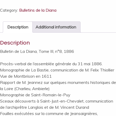
Diana,
Tome
Category:
Bulletins de la Diana
III,
n°8,
Description
Additional information
1886
quantity
Description
Bulletin de La Diana, Tome III, n°8, 1886
Procès-verbal de l’assemblée générale du 31 mai 1886.
Monographie de La Bastie, communication de M. Felix Thiollier
Vue de Montbrison en 1611
Rapport de M. Jeannez sur quelques monuments historiques de
la Loire (Charlieu, Ambierle)
Monographie de Saint-Romain-le-Puy
Sceaux découverts à Saint-Just-en-Chevalet, communication
de l’archiprêtre Langlois et de M. Vincent Durand
Fouilles exécutées sur la commune de Jeansaignières,