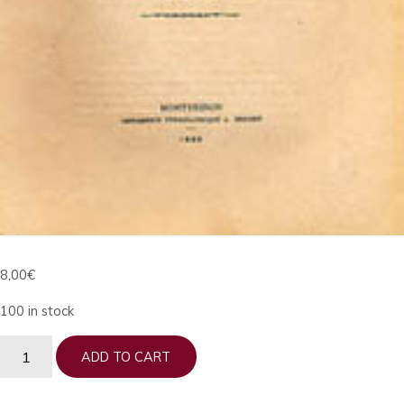
8,00
€
100 in stock
Bulletin
ADD TO CART
de
La