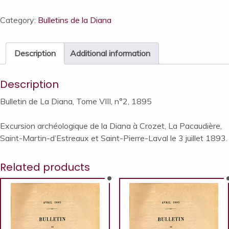
Diana,
Tome
Category:
Bulletins de la Diana
VIII,
n°2,
Description
Additional information
1895
quantity
Description
Bulletin de La Diana, Tome VIII, n°2, 1895
Excursion archéologique de la Diana à Crozet, La Pacaudière,
Saint-Martin-d’Estreaux et Saint-Pierre-Laval le 3 juillet 1893.
Related products