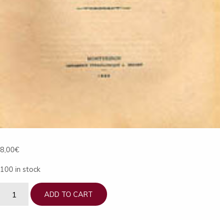
8,00
€
100 in stock
Bulletin
ADD TO CART
de
La