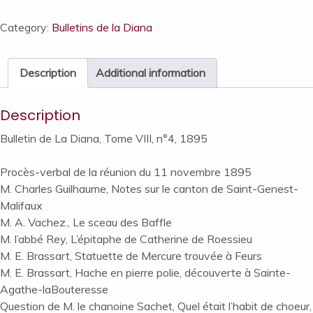
Diana,
Tome
Category:
Bulletins de la Diana
VIII,
n°4,
Description
Additional information
1895
quantity
Description
Bulletin de La Diana, Tome VIII, n°4, 1895
Procès-verbal de la réunion du 11 novembre 1895
M. Charles Guilhaume, Notes sur le canton de Saint-Genest-
Malifaux
M. A. Vachez., Le sceau des Baffle
M. l’abbé Rey, L’épitaphe de Catherine de Roessieu
M. E. Brassart, Statuette de Mercure trouvée à Feurs
M. E. Brassart, Hache en pierre polie, découverte à Sainte-
Agathe-la­Bouteresse
Question de M. le chanoine Sa­chet, Quel était l’habit de choeur,