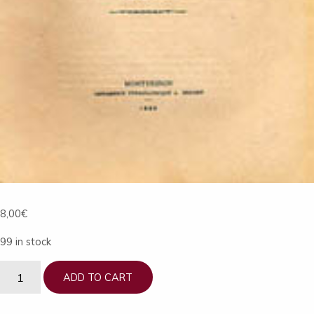
8,00
€
99 in stock
Bulletin
ADD TO CART
de
La