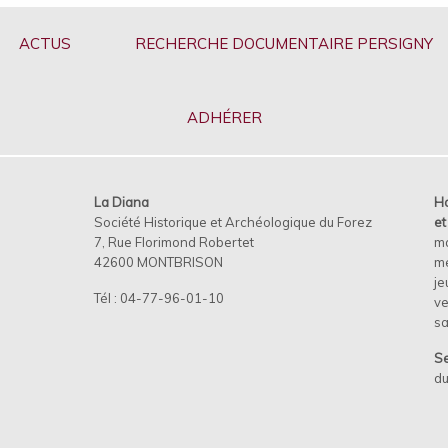
ACTUS
RECHERCHE DOCUMENTAIRE PERSIGNY
ADHÉRER
La Diana
Ho
Société Historique et Archéologique du Forez
e
7, Rue Florimond Robertet
m
42600 MONTBRISON
me
je
Tél : 04-77-96-01-10
ve
s
Se
du