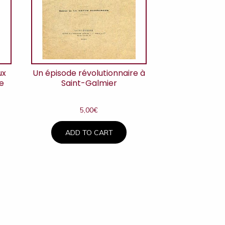
ux
Un épisode révolutionnaire à
e
Saint-Galmier
5,00
€
ADD TO CART