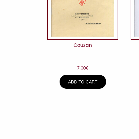
Couzan
7,00
€
ADD TO CART