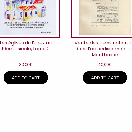
Les églises du Forez au
Vente des biens nationa
19ème siècle, tome 2
dans l’arrondissement d
Montbrison
30,00
€
10,00
€
ADD TO CART
ADD TO CART