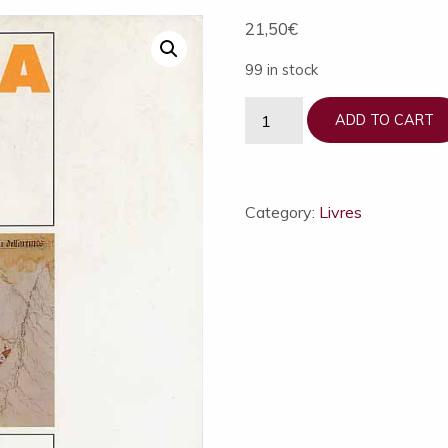
21,50
€
99 in stock
DARA
ADD TO CART
n°8
Le
château
d'Essertines
Category:
Livres
Loire
quantity