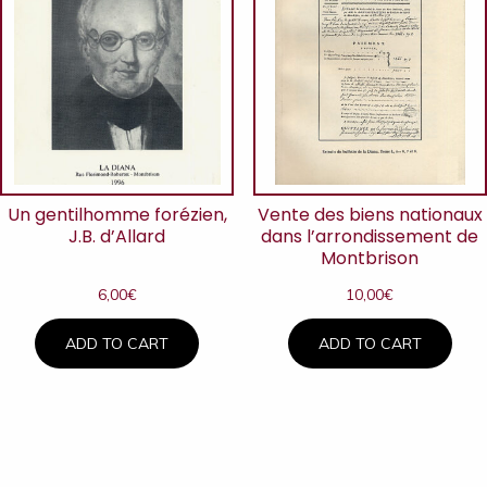
Un gentilhomme forézien,
Vente des biens nationaux
J.B. d’Allard
dans l’arrondissement de
Montbrison
6,00
€
10,00
€
ADD TO CART
ADD TO CART