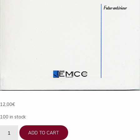
12,00
€
100 in stock
Honoré
ADD TO CART
d'Urfé