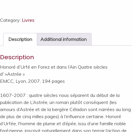
en
Forez
et
Category:
Livres
dans
l'Ain,
Description
Additional information
Quatre
siècles
Description
d'«Astrée»
quantity
Honoré d’Urfé en Forez et dans l’Ain Quatre siècles
d' »Astrée »
EMCC, Lyon, 2007, 194 pages
1607-2007 : quatre siècles nous séparent du début de la
publication de L’Astrée, un roman plutôt conséquent (les
amours d’Astrée et de la bergère Céladon sont narrées au long
de plus de cinq milles pages) à l’influence certaine. Honoré
d’Urfée, l’homme de plume et d’épée, issu d’une famille noble
forézienne, inscrivit naturellement dans son terroir l’action de