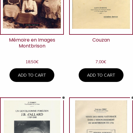
Mémoire en Images
Couzan
Montbrison
18,50
€
7,00
€
ADD TO CART
ADD TO CART