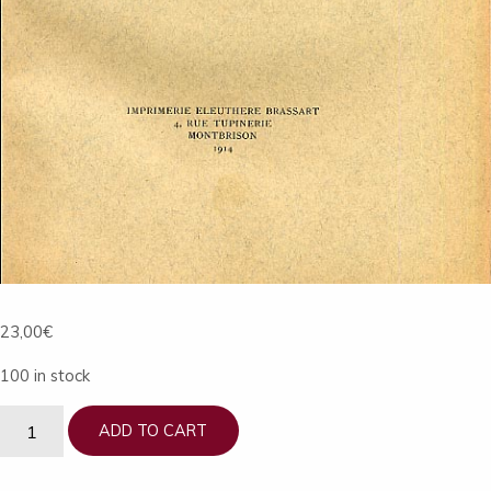
23,00
€
100 in stock
Tome
ADD TO CART
13
quantity