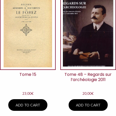
Tome 15
Tome 48 – Regards sur
l’archéologie 2011
23,00
€
20,00
€
ADD TO CART
ADD TO CART