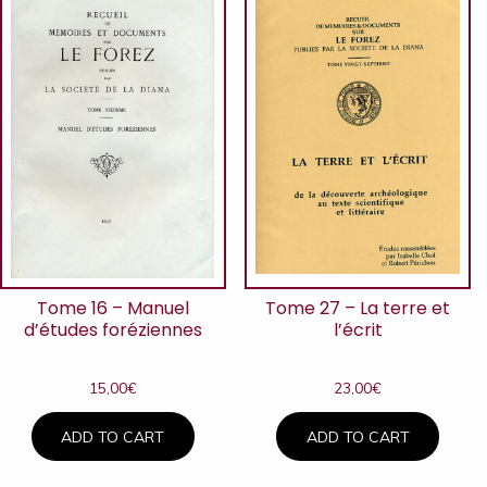
Tome 16 – Manuel
Tome 27 – La terre et
d’études foréziennes
l’écrit
15,00
€
23,00
€
ADD TO CART
ADD TO CART