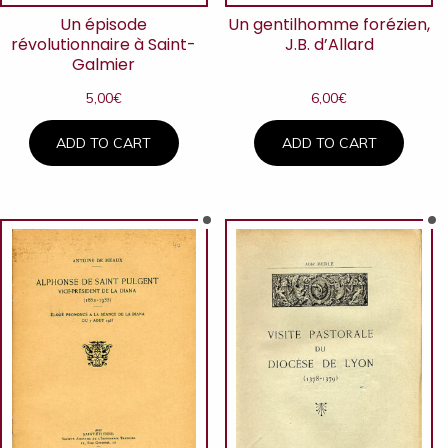
Un épisode
Un gentilhomme forézien,
révolutionnaire à Saint-
J.B. d’Allard
Galmier
5,00
€
6,00
€
ADD TO CART
ADD TO CART