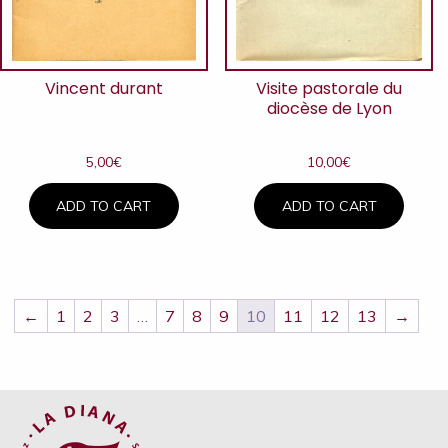
Vincent durant
Visite pastorale du
diocèse de Lyon
5,00
€
10,00
€
ADD TO CART
ADD TO CART
←
1
2
3
…
7
8
9
10
11
12
13
→