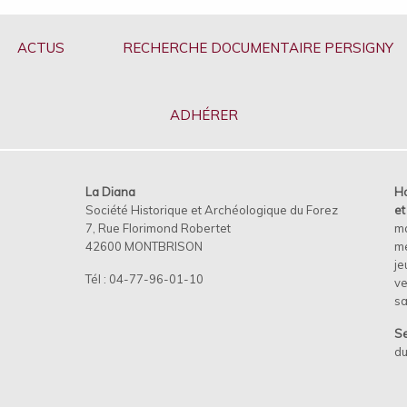
ACTUS
RECHERCHE DOCUMENTAIRE PERSIGNY
ADHÉRER
La Diana
Ho
Société Historique et Archéologique du Forez
e
7, Rue Florimond Robertet
m
42600 MONTBRISON
me
je
Tél : 04-77-96-01-10
ve
s
Se
du