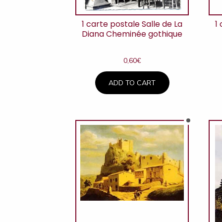
1 carte postale Salle de La
1
Diana Cheminée gothique
0,60
€
ADD TO CART