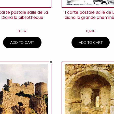
 carte postale salle de La
1 carte postale Salle de 
Diana la bibliothèque
diana la grande chemin
0,60
€
0,60
€
ADD TO CART
ADD TO CART