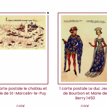
carte postale le chatiau et
1 carte postale Le duc Je
lle de St-Marcelin-le-Puy
de Bourbon et Marie d
Berry 1450
0,60
€
0,60
€