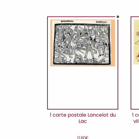
1 carte postale Lancelot du
1 
Lac
vi
0,60
€