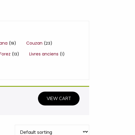
iana
Couzan
(19)
(23)
 Forez
Livres anciens
(13)
(1)
VIEW CART