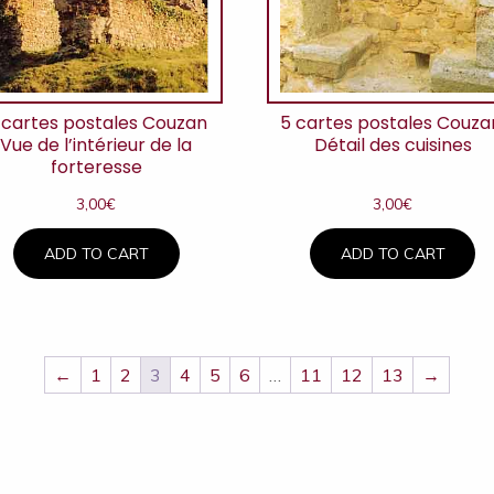
 cartes postales Couzan
5 cartes postales Couza
Vue de l’intérieur de la
Détail des cuisines
forteresse
3,00
€
3,00
€
ADD TO CART
ADD TO CART
←
1
2
3
4
5
6
…
11
12
13
→