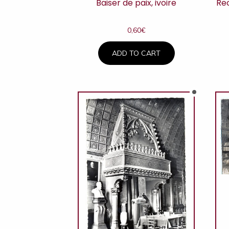
Baiser de paix, ivoire
Re
0,60
€
ADD TO CART