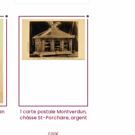
an
1 carte postale Montverdun,
e
châsse St-Porchaire, argent
0,60
€