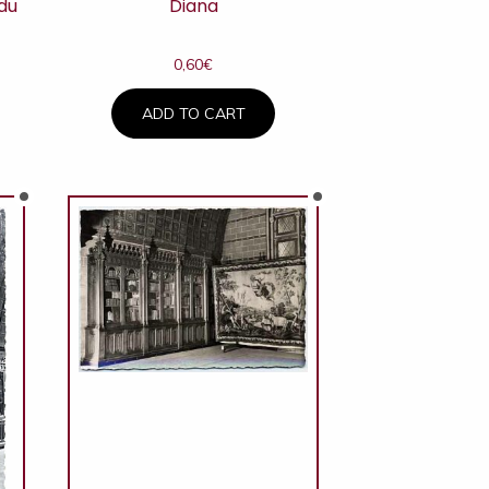
 du
Diana
0,60
€
ADD TO CART