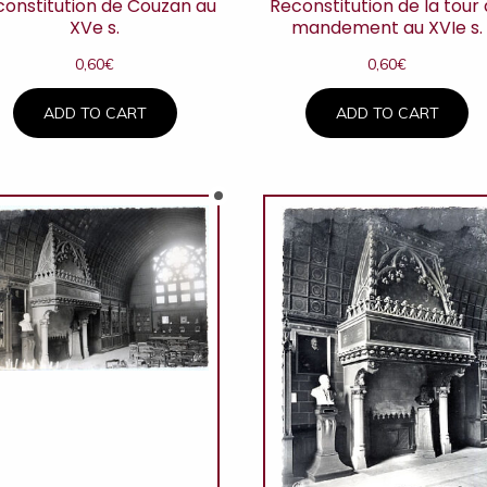
constitution de Couzan au
Reconstitution de la tour
XVe s.
mandement au XVIe s.
0,60
€
0,60
€
ADD TO CART
ADD TO CART