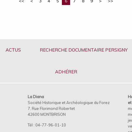
<<
<
3
4
5
6
7
8
9
>
>>
ACTUS
RECHERCHE DOCUMENTAIRE PERSIGNY
ADHÉRER
La Diana
Ho
Société Historique et Archéologique du Forez
e
7, Rue Florimond Robertet
m
42600 MONTBRISON
me
je
Tél : 04-77-96-01-10
ve