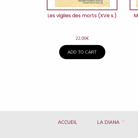
Les vigiles des morts (XVe s.)
M
22,00
€
ADD TO CART
ACCUEIL
LA DIANA