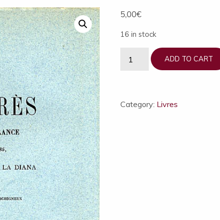
5,00
€
16 in stock
Rapport
ADD TO CART
du
Congrès
archéologique
de
Category:
Livres
France
quantity