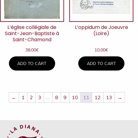
L’église collégiale de
L’oppidum de Joeuvre
Saint-Jean-Baptiste à
(Loire)
Saint-Chamond
38,00
€
10,00
€
ADD TO CART
ADD TO CART
←
1
2
3
…
8
9
10
11
12
13
→