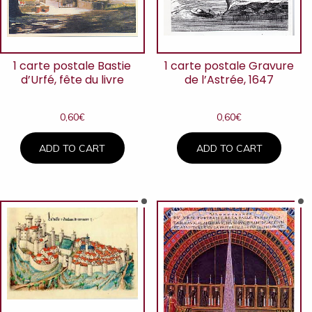
1 carte postale Bastie
1 carte postale Gravure
d’Urfé, fête du livre
de l’Astrée, 1647
0,60
€
0,60
€
ADD TO CART
ADD TO CART