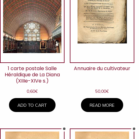
1 carte postale Salle
Annuaire du cultivateur
Héraldique de La Diana
(XIIIe-XIVe s.)
0,60
€
50,00
€
ADD TO CART
READ MORE